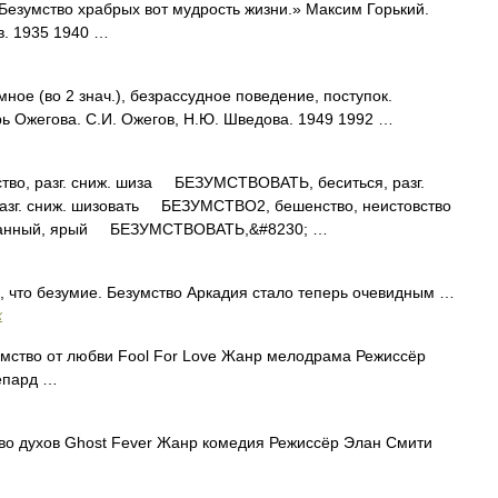
«Безумство храбрых вот мудрость жизни.» Максим Горький.
в. 1935 1940 …
ое (во 2 знач.), безрассудное поведение, поступок.
ь Ожегова. С.И. Ожегов, Н.Ю. Шведова. 1949 1992 …
, разг. сниж. шиза БЕЗУМСТВОВАТЬ, беситься, разг.
 разг. сниж. шизовать БЕЗУМСТВО2, бешенство, неистовство
данный, ярый БЕЗУМСТВОВАТЬ,&#8230; …
 что безумие. Безумство Аркадия стало теперь очевидным …
х
мство от любви Fool For Love Жанр мелодрама Режиссёр
епард …
о духов Ghost Fever Жанр комедия Режиссёр Элан Смити