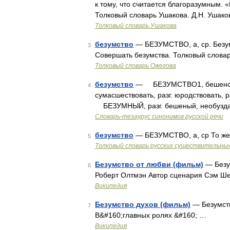
к тому, что считается благоразумным. 
Толковый словарь Ушакова. Д.Н. Ушако
Толковый словарь Ушакова
безумство
— БЕЗУМСТВО, а, ср. Безумн
3
Совершать безумства. Толковый словар
Толковый словарь Ожегова
безумство
— БЕЗУМСТВО1, бешенство
4
сумасшествовать, разг. юродствовать,
БЕЗУМНЫЙ, разг. бешеный, необуз
Словарь-тезаурус синонимов русской речи
безумство
— БЕЗУМСТВО, а, ср То же,
5
Толковый словарь русских существительны
Безумство от любви (фильм)
— Безу
6
Роберт Олтмэн Автор сценария Сэм Ш
Википедия
Безумство духов (фильм)
— Безумств
7
В&#160;главных ролях &#160; …
Википедия