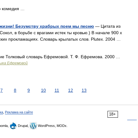
р комедия …
 жизни! Безумству храбрых поем мы песню
— Цитата из
Сокол, в борьбе с врагами истек ты кровью.) В начале 900 х
ских прокламациях. Словарь крылатых слов. Plutex. 2004 …
умие Толковый словарь Ефремовой. Т. Ф. Ефремова. 2000 …
зыка Ефремовой
7
8
9
10
11
12
13
ка
,
Реклама на сайте
18+
omla,
Drupal,
WordPress, MODx.