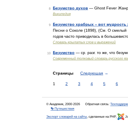
Безумство духов
— Ghost Fever Жан
8
Википедия
Безумство храбрых – вот мудрость
9
Песни о Соколе (1898), (См. О смелый 
годов часто приводилась в большевист
Словарь крылатых слов и выражений
Безумство
— ср. разг. то же, что без
10
Современный толковый словарь русского я
Страницы
Следующая
→
1
2
3
4
5
6
© Академик, 2000-2026
Обратная связь:
Техподдерж
👣 Путешествия
Экспорт словарей на сайты
, сделанные на PHP,
Jo