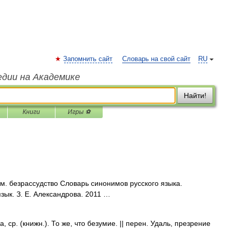
Запомнить сайт
Словарь на свой сайт
RU
едии на Академике
Найти!
Книги
Игры ⚽
см. безрассудство Словарь синонимов русского языка.
язык. З. Е. Александрова. 2011 …
р. (книжн.). То же, что безумие. || перен. Удаль, презрение