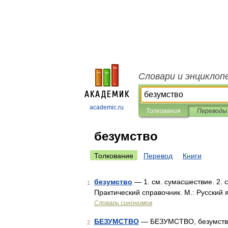
Словари и энциклоп
academic.ru
Толкования
Переводы
безумство
Толкование
Перевод
Книги
безумство
— 1. см. сумасшествие. 2. 
1
Практический справочник. М.: Русский 
Словарь синонимов
БЕЗУМСТВО
— БЕЗУМСТВО, безумства, с
2